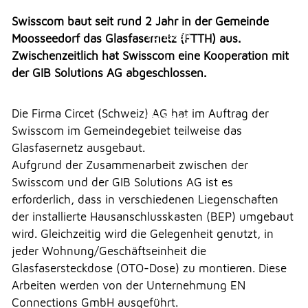
Veranstaltungen
Erlauben
Stoppen
Überbauung Moosbühl
Swisscom baut seit rund 2 Jahr in der Gemeinde
Vorlesen
Moosseedorf das Glasfasernetz (FTTH) aus.
Kultur
Zwischenzeitlich hat Swisscom eine Kooperation mit
Vorlesen starten
Soziales
der GIB Solutions AG abgeschlossen.
Vorlesen pausieren
Soziales
Die Firma Circet (Schweiz) AG hat im Auftrag der
Stoppen
THEMEN & VERWALTUNG
Swisscom im Gemeindegebiet teilweise das
Glasfasernetz ausgebaut.
Aufgrund der
Zusammenarbeit zwischen der
UMWELT
Swisscom und der GIB Solutions AG ist es
erforderlich, dass in verschiedenen Liegenschaften
der i
nstallierte Hausanschlusskasten (BEP) umgebaut
FREIZEIT
wird. Gleichzeitig wird die Gelegenheit genutzt, in
jeder Wohnung/Geschäftseinheit die
Glasfasersteckdose (OTO-Dose) zu montieren. Diese
GEWERBE
Arbeiten werden von der Unternehmung EN
Connections GmbH ausgeführt.