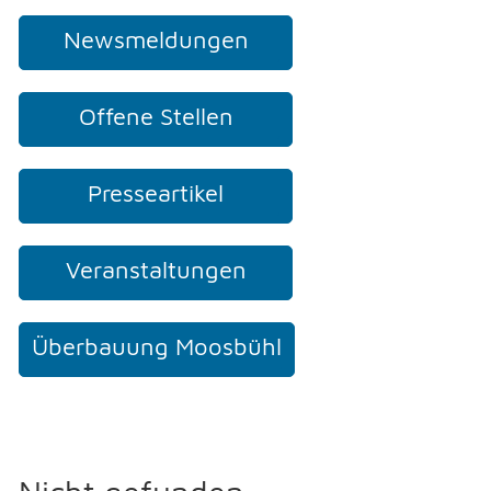
Newsmeldungen
NOTFALL
Offene Stellen
TELEFON
Presseartikel
KONTAKT
Veranstaltungen
DRUCKEN
Überbauung Moosbühl
LOGIN