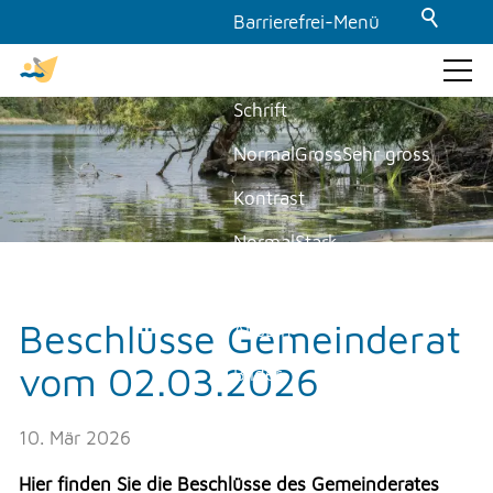
Barrierefrei-Menü
Powered by Weblication® CMS
Schrift
GEMEINDE & POLITIK
Normal
Gross
Sehr gross
Kontrast
Gemeinde
Politik
Normal
Stark
Aktuelles
Dunkelmodus
am moossee
Beschlüsse Gemeinderat
Aus
Ein
Baustellenwebcam Staffel 4
vom 02.03.2026
Bilder
Lehrstellen / Schnupperlehren
Newsmeldungen
Anzeigen
Ausblenden
Offene Stellen
10. Mär 2026
Animationen
Presseartikel
Hier finden Sie die Beschlüsse des Gemeinderates