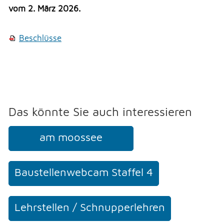
Veranstaltungen
Erlauben
Stoppen
vom 2. März 2026.
Überbauung Moosbühl
Vorlesen
Kultur
Beschlüsse
Vorlesen starten
Soziales
Vorlesen pausieren
Soziales
Stoppen
THEMEN & VERWALTUNG
Das könnte Sie auch interessieren
UMWELT
am moossee
FREIZEIT
Baustellenwebcam Staffel 4
GEWERBE
Lehrstellen / Schnupperlehren