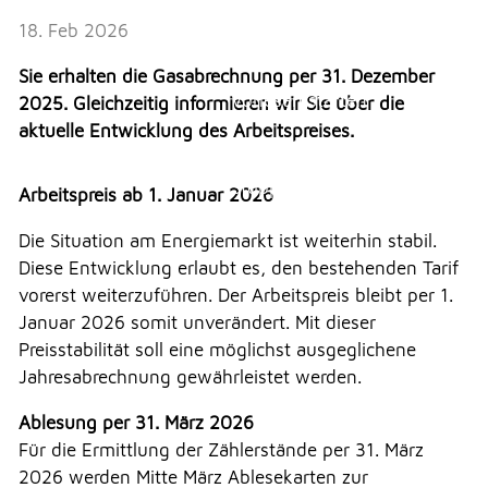
Veranstaltungen
Erlauben
Stoppen
18. Feb 2026
Überbauung Moosbühl
Vorlesen
Kultur
Sie erhalten die Gasabrechnung per 31. Dezember
Vorlesen starten
2025. Gleichzeitig informieren wir Sie über die
Soziales
aktuelle Entwicklung des Arbeitspreises.
Vorlesen pausieren
Soziales
Stoppen
Arbeitspreis ab 1. Januar 2026
THEMEN & VERWALTUNG
Die Situation am Energiemarkt ist weiterhin stabil.
Diese Entwicklung erlaubt es, den bestehenden Tarif
UMWELT
vorerst weiterzuführen. Der Arbeitspreis bleibt per 1.
Januar 2026 somit unverändert. Mit dieser
Preisstabilität soll eine möglichst ausgeglichene
FREIZEIT
Jahresabrechnung gewährleistet werden.
Ablesung per 31. März 2026
GEWERBE
Für die Ermittlung der Zählerstände per 31. März
2026 werden Mitte März Ablesekarten zur