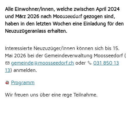
Veranstaltungen
Erlauben
Stoppen
Überbauung Moosbühl
Alle Einwohner/innen, welche zwischen April 2024
Vorlesen
und März 2026 nach Moosseedorf gezogen sind,
Kultur
haben in den letzten Wochen eine Einladung für den
Vorlesen starten
Soziales
Neuzuzügeranlass erhalten.
Vorlesen pausieren
Soziales
Interessierte Neuzuzüger/innen können sich bis 15.
Stoppen
THEMEN & VERWALTUNG
Mai 2026 bei der Gemeindeverwaltung Moosseedorf (
g
m
nd
m
ss
d
rf
ch
oder
031 850 13
13
) anmelden.
UMWELT
Programm
Wir freuen uns über eine rege Teilnahme.
FREIZEIT
GEWERBE