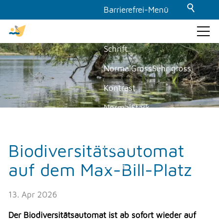
Barrierefrei-Menü
Powered by Weblication® CMS
Schrift
GEMEINDE & POLITIK
Normal
Gross
Sehr gross
Kontrast
Gemeinde
Politik
Normal
Stark
Aktuelles
Dunkelmodus
am moossee
Biodiversitätsautomat
Aus
Ein
Baustellenwebcam Staffel 4
auf dem Max-Bill-Platz
Bilder
Lehrstellen / Schnupperlehren
Newsmeldungen
Anzeigen
Ausblenden
Offene Stellen
13. Apr 2026
Animationen
Presseartikel
Der Biodiversitätsautomat ist ab sofort wieder auf