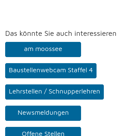
NOTFALL
Das könnte Sie auch interessieren
TELEFON
am moossee
KONTAKT
Baustellenwebcam Staffel 4
DRUCKEN
Lehrstellen / Schnupperlehren
LOGIN
Newsmeldungen
Offene Stellen