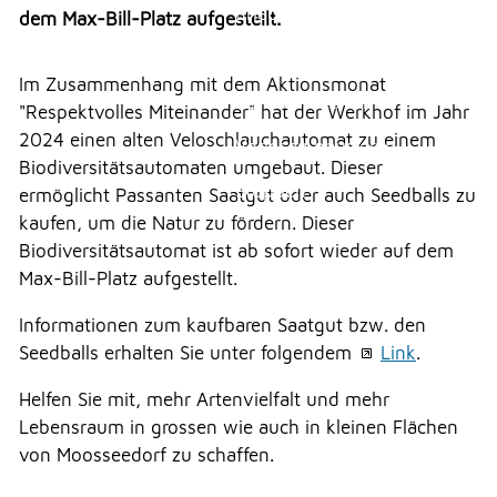
Veranstaltungen
Erlauben
Stoppen
dem Max-Bill-Platz aufgestellt.
Überbauung Moosbühl
Vorlesen
Kultur
Im Zusammenhang mit dem Aktionsmonat
Vorlesen starten
Soziales
"Respektvolles Miteinander" hat der Werkhof im Jahr
2024 einen alten Veloschlauchautomat zu einem
Vorlesen pausieren
Soziales
Biodiversitätsautomaten umgebaut. Dieser
Stoppen
ermöglicht Passanten Saatgut oder auch Seedballs zu
THEMEN & VERWALTUNG
kaufen, um die Natur zu fördern. Dieser
Biodiversitätsautomat ist ab sofort wieder auf dem
Max-Bill-Platz aufgestellt.
UMWELT
Informationen zum kaufbaren Saatgut bzw. den
Seedballs erhalten Sie unter folgendem
Link
.
FREIZEIT
Helfen Sie mit, mehr Artenvielfalt und mehr
Lebensraum in grossen wie auch in kleinen Flächen
GEWERBE
von Moosseedorf zu schaffen.