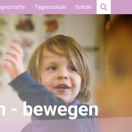
agesstätte
Tagesschule
Schule
en - bewegen