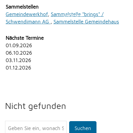
Erlauben
Stoppen
Sammelstellen
NOTFALL
Gemeindewerkhof
,
Sammelstelle "brings" /
Vorlesen
Schwendimann AG
,
Sammelstelle Gemeindehaus
Vorlesen starten
TELEFON
Nächste Termine
Vorlesen pausieren
01.09.2026
Stoppen
06.10.2026
KONTAKT
03.11.2026
01.12.2026
DRUCKEN
LOGIN
Nicht gefunden
Suchen