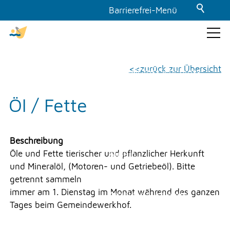
Barrierefrei-Menü
Powered by Weblication® CMS
Schrift
GEMEINDE & POLITIK
zurück zur Übersicht
Normal
Gross
Sehr gross
Kontrast
Öl / Fette
THEMEN & VERWALTUNG
Normal
Stark
Dunkelmodus
UMWELT
Beschreibung
Öle und Fette tierischer und pflanzlicher Herkunft
Aus
Ein
und Mineralöl, (Motoren- und Getriebeöl). Bitte
Bilder
FREIZEIT
getrennt sammeln
immer am 1. Dienstag im Monat während des ganzen
Anzeigen
Ausblenden
Tages beim Gemeindewerkhof.
GEWERBE
Animationen