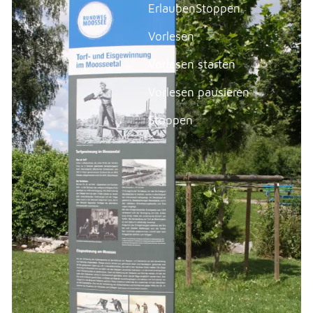
Erlauben
Stoppen
Kinder & Jugendliche
Vorlesen
Golfpark Moossee
Vorlesen starten
Moossee
Vorlesen pausieren
Moossee-Sauna
Park am See / Einbaumvitrine
Stoppen
Reservation Anlagen
Strandbad Moossee
Rundweg Moossee
Vereine
GEWERBE
NOTFALL