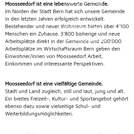
Erlauben
Stoppen
Moosseedorf ist eine lebenswerte Gemeinde.
Im Norden der Stadt Bern hat sich unsere Gemeinde
UMWELT
Vorlesen
in den letzten Jahren erfolgreich entwickelt.
Bestehender und neuer Wohnraum bieten über 4'100
Vorlesen starten
Menschen ein Zuhause. 3'800 bisherige und neue
FREIZEIT
Vorlesen pausieren
Arbeitsplätze direkt in der Gemeinde und 200'000
Arbeitsplätze im Wirtschaftsraum Bern geben den
Stoppen
Einwohner/innen von Moosseedorf Arbeit,
GEWERBE
Einkommen und interessante Perspektiven.
NOTFALL
Moosseedorf ist eine vielfältige Gemeinde.
Stadt und Land zugleich, still und laut, jung und alt.
Ein breites Freizeit-, Kultur- und Sportangebot gehört
TELEFON
ebenso dazu sowie vielseitige Schul- und
Weiterbildungsmöglichkeiten.
KONTAKT