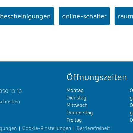
bescheinigungen
online-schalter
raum
Öffnungszeiten
Montag
0
850 13 13
Dienstag
g
schreiben
Mittwoch
0
Donnerstag
g
Freitag
0
ngungen
|
Cookie-Einstellungen
|
Barrierefreiheit