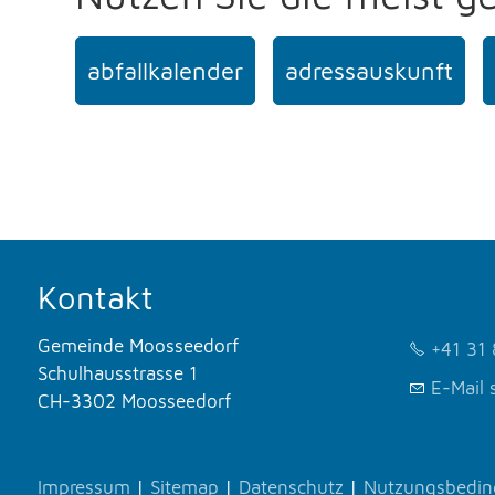
abfallkalender
adressauskunft
Kontakt
Gemeinde Moosseedorf
+41 31 
Schulhausstrasse 1
E-Mail 
CH-3302 Moosseedorf
Impressum
|
Sitemap
|
Datenschutz
|
Nutzungsbedi