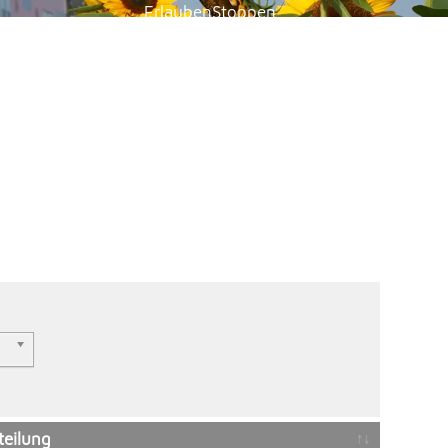
Erlauben
Stoppen
Vorlesen
Vorlesen starten
Vorlesen pausieren
Stoppen
teilung