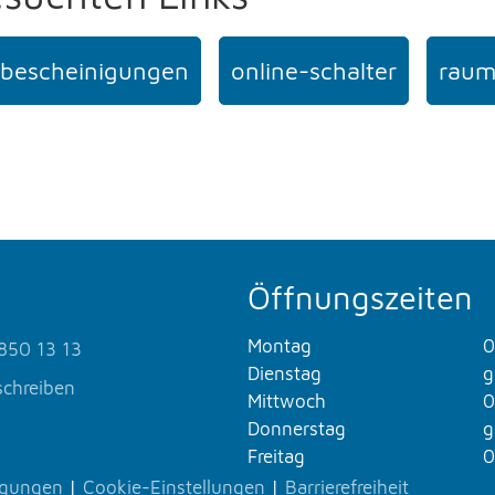
bescheinigungen
online-schalter
raum
Öffnungszeiten
Montag
0
850 13 13
Dienstag
g
schreiben
Mittwoch
0
Donnerstag
g
Freitag
0
ngungen
|
Cookie-Einstellungen
|
Barrierefreiheit