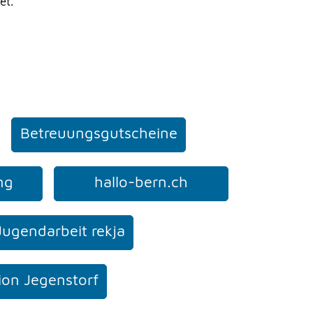
et.
Betreuungsgutscheine
ng
hallo-bern.ch
Jugendarbeit rekja
ion Jegenstorf