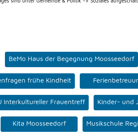
es sind unter Gemeinde & Politik -> Soziales aufgeschalt
BeMo Haus der Begegnung Moosseedorf
ienfragen frühe Kindheit
Ferienbetreuu
Interkultureller Frauentreff
Kinder- und 
Kita Moosseedorf
Musikschule Reg