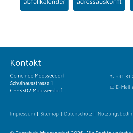
abfallkalender
adressauskunft
Kontakt
Gemeinde Moosseedorf
+41 31 
Schulhausstrasse 1
E-Mail 
CH-3302 Moosseedorf
Impressum
|
Sitemap
|
Datenschutz
|
Nutzungsbedi
© Gemeinde Moosseedorf 2026. Alle Rechte vorbehalte