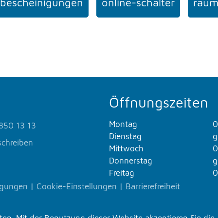
bescheinigungen
online-schalter
raum
Öffnungszeiten
Montag
0
850 13 13
Dienstag
g
schreiben
Mittwoch
0
Donnerstag
g
Freitag
0
ngungen
|
Cookie-Einstellungen
|
Barrierefreiheit
n. Mit der Benutzung dieser Website akzeptieren Sie die 