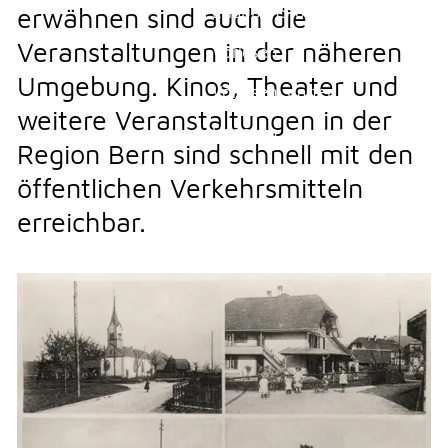
Erlauben
Stoppen
erwähnen sind auch die
Veranstaltungen in der näheren
THEMEN & VERWALTUNG
Vorlesen
Umgebung. Kinos, Theater und
Vorlesen starten
weitere Veranstaltungen in der
UMWELT
Vorlesen pausieren
Region Bern sind schnell mit den
Stoppen
öffentlichen Verkehrsmitteln
FREIZEIT
erreichbar.
GEWERBE
NOTFALL
TELEFON