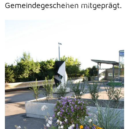
Ortsplan
Erlauben
Stoppen
Gemeindegeschehen mitgeprägt.
Parkieren
Vorlesen
Persönlichkeiten
Restaurants
Vorlesen starten
Sehenswürdigkeiten
Vorlesen pausieren
Vereine
Politik
Stoppen
Aktuelles
Kultur
Soziales
Soziales
THEMEN & VERWALTUNG
UMWELT