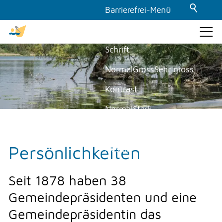
Barrierefrei-Menü
Powered by Weblication® CMS
Schrift
GEMEINDE & POLITIK
Normal
Gross
Sehr gross
Kontrast
Gemeinde
Anreise / Verkehr
Normal
Stark
Einkaufen
Dunkelmodus
Facts in Wort und Zahl
Feuerwehr Region Moossee
Persönlichkeiten
Aus
Ein
Fotoalbum
Bilder
Filme über Moosseedorf
Seit 1878 haben 38
Historische Zeitreise
Anzeigen
Ausblenden
Gemeindepräsidenten und eine
Hotels
Animationen
Gemeindepräsidentin das
Kirchen / Friedhof