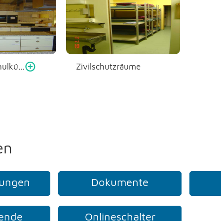
Staffel III, Schulküche
Zivilschutzräume
en
tungen
Dokumente
tende
Onlineschalter