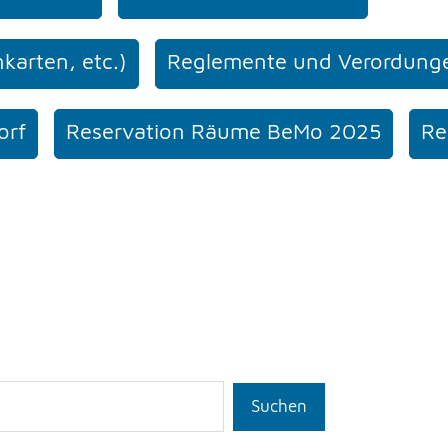
karten, etc.)
Reglemente und Verordung
orf
Reservation Räume BeMo 2025
Re
Suchen