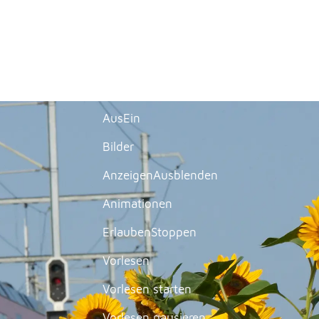
Normal
Gross
Sehr gross
Kontrast
Normal
Stark
Dunkelmodus
Aus
Ein
Bilder
Anzeigen
Ausblenden
Animationen
Erlauben
Stoppen
Vorlesen
Vorlesen starten
Vorlesen pausieren