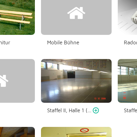
itur
Mobile Bühne
Rado
Staffel II, Halle 1 (Aula)
Staffe