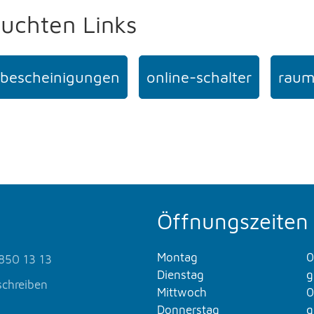
suchten Links
bescheinigungen
online-schalter
raum
Öffnungszeiten
Montag
0
850 13 13
Dienstag
g
schreiben
Mittwoch
0
Donnerstag
g