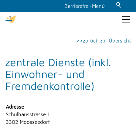
Barrierefrei-Menü
Powered by Weblication® CMS
Schrift
GEMEINDE & POLITIK
zurück zur Übersicht
Normal
Gross
Sehr gross
Kontrast
zentrale Dienste (inkl.
THEMEN & VERWALTUNG
Normal
Stark
Einwohner- und
Dunkelmodus
UMWELT
Fremdenkontrolle)
Aus
Ein
Bilder
FREIZEIT
Adresse
Schulhausstrasse 1
Anzeigen
Ausblenden
3302 Moosseedorf
GEWERBE
Animationen