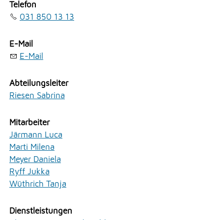
Telefon
Erlauben
Stoppen
031 850 13 13
NOTFALL
Vorlesen
E-Mail
Vorlesen starten
E-Mail
TELEFON
Vorlesen pausieren
Abteilungsleiter
Stoppen
Riesen Sabrina
KONTAKT
Mitarbeiter
DRUCKEN
Järmann Luca
Marti Milena
Meyer Daniela
LOGIN
Ryff Jukka
Wüthrich Tanja
Dienstleistungen