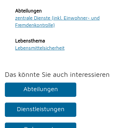
NOTFALL
Abteilungen
zentrale Dienste (inkl. Einwohner- und
Fremdenkontrolle)
TELEFON
Lebensthema
KONTAKT
Lebensmittelsicherheit
DRUCKEN
Das könnte Sie auch interessieren
Abteilungen
LOGIN
Dienstleistungen