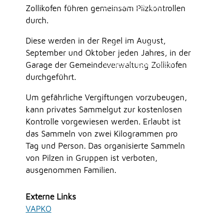
Erlauben
Stoppen
Mitarbeitende
Zollikofen führen gemeinsam Pilzkontrollen
Onlineschalter
durch.
Vorlesen
Online-Shop (Abfallmarken, Mehrfahrtenkarten,
Diese werden in der Regel im August,
etc.)
Vorlesen starten
September und Oktober jeden Jahres, in der
Reglemente und Verordungen
Vorlesen pausieren
Garage der Gemeindeverwaltung Zollikofen
Reglemente Burgergemeinde Moosseedorf
durchgeführt.
Reservation Räume BeMo 2025
Stoppen
Reservation Räume Schulanlage Staffel
Um gefährliche Vergiftungen vorzubeugen,
kann privates Sammelgut zur kostenlosen
UMWELT
Kontrolle vorgewiesen werden. Erlaubt ist
das Sammeln von zwei Kilogrammen pro
Tag und Person. Das organisierte Sammeln
FREIZEIT
von Pilzen in Gruppen ist verboten,
ausgenommen Familien.
GEWERBE
Externe Links
VAPKO