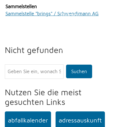
Erlauben
Stoppen
Sammelstellen
NOTFALL
Sammelstelle "brings" / Schwendimann AG
Vorlesen
Vorlesen starten
TELEFON
Vorlesen pausieren
Nicht gefunden
Stoppen
KONTAKT
Suchen
DRUCKEN
Nutzen Sie die meist
LOGIN
gesuchten Links
abfallkalender
adressauskunft