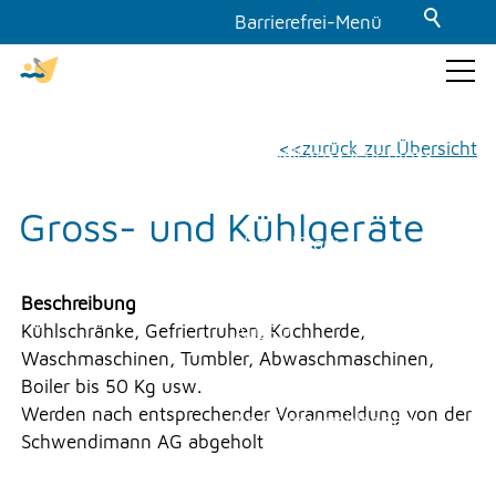
Barrierefrei-Menü
Powered by Weblication® CMS
Schrift
GEMEINDE & POLITIK
zurück zur Übersicht
Normal
Gross
Sehr gross
Kontrast
Gross- und Kühlgeräte
THEMEN & VERWALTUNG
Normal
Stark
Dunkelmodus
UMWELT
Beschreibung
Kühlschränke, Gefriertruhen, Kochherde,
Aus
Ein
Waschmaschinen, Tumbler, Abwaschmaschinen,
Bilder
FREIZEIT
Boiler bis 50 Kg usw.
Werden nach entsprechender Voranmeldung von der
Anzeigen
Ausblenden
Schwendimann AG abgeholt
GEWERBE
Animationen