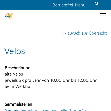
Barrierefrei-Menü
Powered by Weblication® CMS
Schrift
GEMEINDE & POLITIK
zurück zur Übersicht
Normal
Gross
Sehr gross
Kontrast
Velos
THEMEN & VERWALTUNG
Normal
Stark
Dunkelmodus
UMWELT
Beschreibung
alte Velos
Aus
Ein
jeweils 2x pro Jahr von 10.00 Uhr bis 12.00 Uhr
Bilder
FREIZEIT
beim Werkhof.
Anzeigen
Ausblenden
GEWERBE
Animationen
Sammelstellen
Gemeindewerkhof
,
Sammelstelle "brings" /