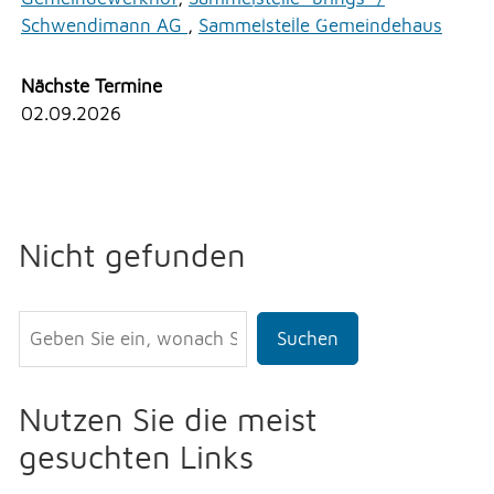
Erlauben
Stoppen
Schwendimann AG
,
Sammelstelle Gemeindehaus
NOTFALL
Vorlesen
Nächste Termine
Vorlesen starten
02.09.2026
TELEFON
Vorlesen pausieren
Stoppen
KONTAKT
Nicht gefunden
DRUCKEN
Suchen
LOGIN
Nutzen Sie die meist
gesuchten Links