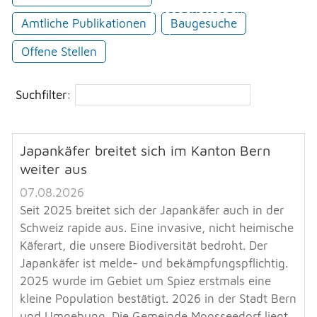
Veranstaltungen
Erlauben
Stoppen
Überbauung Moosbühl
Amtliche Publikationen
Baugesuche
Vorlesen
Kultur
Offene Stellen
Vorlesen starten
Soziales
Vorlesen pausieren
Soziales
Suchfilter:
Stoppen
THEMEN & VERWALTUNG
Japankäfer breitet sich im Kanton Bern
weiter aus
UMWELT
07.08.2026
Seit 2025 breitet sich der Japankäfer auch in der
Schweiz rapide aus. Eine invasive, nicht heimische
FREIZEIT
Käferart, die unsere Biodiversität bedroht. Der
Japankäfer ist melde- und bekämpfungspflichtig.
2025 wurde im Gebiet um Spiez erstmals eine
GEWERBE
kleine Population bestätigt. 2026 in der Stadt Bern
und Umgebung. Die Gemeinde Moosseedorf liegt