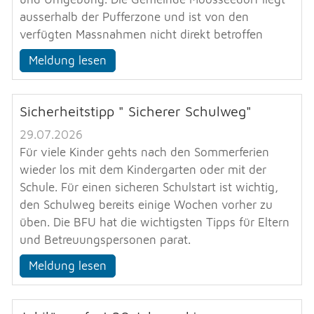
ausserhalb der Pufferzone und ist von den
NOTFALL
verfügten Massnahmen nicht direkt betroffen
Meldung lesen
TELEFON
Sicherheitstipp " Sicherer Schulweg"
KONTAKT
29.07.2026
Für viele Kinder gehts nach den Sommerferien
wieder los mit dem Kindergarten oder mit der
DRUCKEN
Schule. Für einen sicheren Schulstart ist wichtig,
den Schulweg bereits einige Wochen vorher zu
üben. Die BFU hat die wichtigsten Tipps für Eltern
LOGIN
und Betreuungspersonen parat.
Meldung lesen