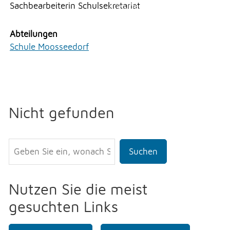
Sachbearbeiterin Schulsekretariat
Erlauben
Stoppen
NOTFALL
Vorlesen
Abteilungen
Schule Moosseedorf
Vorlesen starten
TELEFON
Vorlesen pausieren
Stoppen
KONTAKT
Nicht gefunden
DRUCKEN
Suchen
LOGIN
Nutzen Sie die meist
gesuchten Links