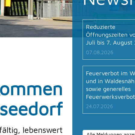
Reduzierte
Öffnungszeiten v
Juli bis 7. Augus
07.08.2026
Feuerverbot im W
und in Waldesnäh
lkommen
sowie generelles
Feuerwerksverbot
seedorf
24.07.2026
fältig, lebenswert
Alle Meldungen anze