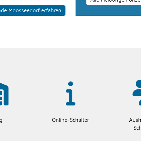
nde Moosseedorf erfahren
g
Online-Schalter
Aush
Sc