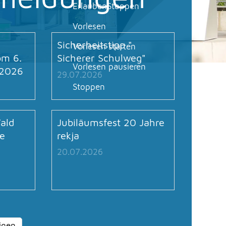
Erlauben
Stoppen
Vorlesen
Sicherheitstipp "
Vorlesen starten
om 6.
Sicherer Schulweg"
Vorlesen pausieren
t 2026
29.07.2026
Stoppen
ald
Jubiläumsfest 20 Jahre
e
rekja
20.07.2026
igen