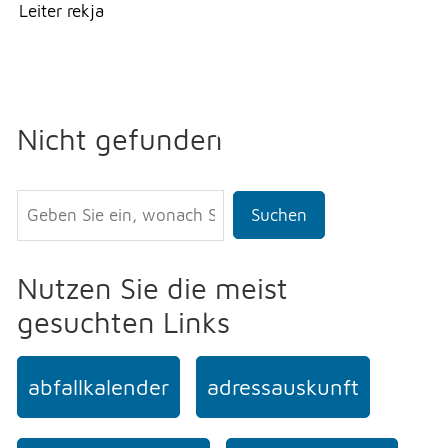
Leiter rekja
Erlauben
Stoppen
NOTFALL
Vorlesen
Vorlesen starten
TELEFON
Nicht gefunden
Vorlesen pausieren
Stoppen
KONTAKT
Suchen
DRUCKEN
Nutzen Sie die meist
gesuchten Links
LOGIN
abfallkalender
adressauskunft