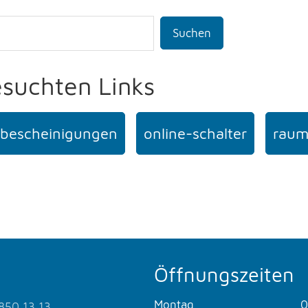
Suchen
esuchten Links
bescheinigungen
online-schalter
raum
Öffnungszeiten
Montag
0
850 13 13