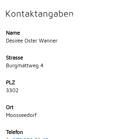
Erlauben
Stoppen
Kontaktangaben
NOTFALL
Vorlesen
Vorlesen starten
Name
TELEFON
Désirée Oster Wanner
Vorlesen pausieren
Stoppen
Strasse
KONTAKT
Burgmattweg 4
PLZ
DRUCKEN
3302
Ort
LOGIN
Moosseedorf
Telefon