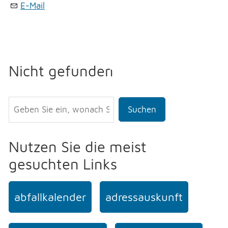
E-Mail
Erlauben
Stoppen
NOTFALL
Vorlesen
Vorlesen starten
TELEFON
Nicht gefunden
Vorlesen pausieren
Stoppen
KONTAKT
Suchen
DRUCKEN
Nutzen Sie die meist
gesuchten Links
LOGIN
abfallkalender
adressauskunft