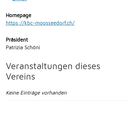
Erlauben
Stoppen
NOTFALL
Homepage
Vorlesen
https://kbc-moosseedorf.ch/
Vorlesen starten
TELEFON
Präsident
Vorlesen pausieren
Patrizia Schöni
Stoppen
KONTAKT
Veranstaltungen dieses
Vereins
DRUCKEN
Keine Einträge vorhanden
LOGIN