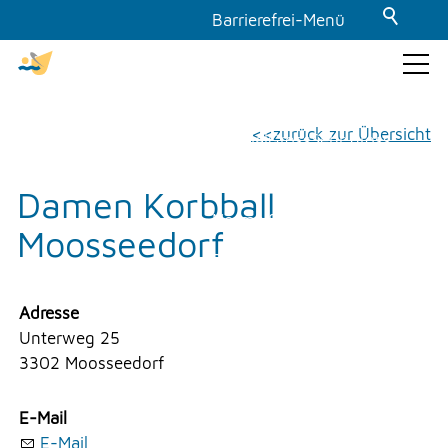
Barrierefrei-Menü
Powered by Weblication® CMS
Schrift
GEMEINDE & POLITIK
zurück zur Übersicht
Normal
Gross
Sehr gross
Kontrast
Damen Korbball
THEMEN & VERWALTUNG
Normal
Stark
Moosseedorf
Dunkelmodus
UMWELT
Aus
Ein
Adresse
Unterweg 25
Bilder
FREIZEIT
3302 Moosseedorf
Anzeigen
Ausblenden
E-Mail
GEWERBE
Animationen
E-Mail