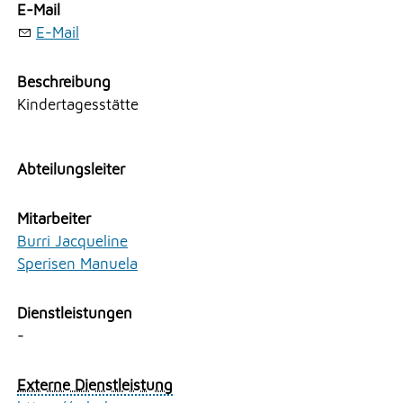
E-Mail
Erlauben
Stoppen
E-Mail
NOTFALL
Vorlesen
Beschreibung
Vorlesen starten
Kindertagesstätte
TELEFON
Vorlesen pausieren
Stoppen
Abteilungsleiter
KONTAKT
Mitarbeiter
Burri Jacqueline
DRUCKEN
Sperisen Manuela
LOGIN
Dienstleistungen
-
Externe Dienstleistung