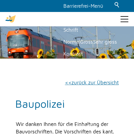
Barrierefrei-Menü
Powered by Weblication® CMS
Schrift
GEMEINDE & POLITIK
Normal
Gross
Sehr gross
Kontrast
THEMEN & VERWALTUNG
Normal
Stark
Themen
Dunkelmodus
zurück zur Übersicht
Verwaltung
Aus
Ein
Abteilungen
Baupolizei
Bilder
Dienstleistungen
Anzeigen
Ausblenden
Dokumente
Formulare
Wir danken Ihnen für die Einhaltung der
Animationen
Kontakte
Bauvorschriften. Die Vorschriften des kant.