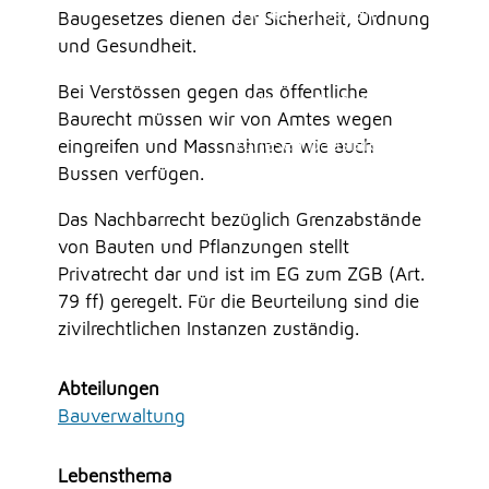
Erlauben
Stoppen
Mitarbeitende
Baugesetzes dienen der Sicherheit, Ordnung
Onlineschalter
und Gesundheit.
Vorlesen
Online-Shop (Abfallmarken, Mehrfahrtenkarten,
Bei Verstössen gegen das öffentliche
etc.)
Vorlesen starten
Baurecht müssen wir von Amtes wegen
Reglemente und Verordungen
Vorlesen pausieren
eingreifen und Massnahmen wie auch
Reglemente Burgergemeinde Moosseedorf
Bussen verfügen.
Reservation Räume BeMo 2025
Stoppen
Reservation Räume Schulanlage Staffel
Das Nachbarrecht bezüglich Grenzabstände
von Bauten und Pflanzungen stellt
UMWELT
Privatrecht dar und ist im EG zum ZGB (Art.
79 ff) geregelt. Für die Beurteilung sind die
zivilrechtlichen Instanzen zuständig.
FREIZEIT
Abteilungen
Bauverwaltung
GEWERBE
Lebensthema