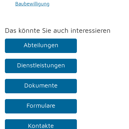
Baubewilligung
NOTFALL
TELEFON
Das könnte Sie auch interessieren
Abteilungen
KONTAKT
Dienstleistungen
DRUCKEN
Dokumente
LOGIN
Formulare
Kontakte