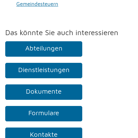
Gemeindesteuern
NOTFALL
TELEFON
Das könnte Sie auch interessieren
Abteilungen
KONTAKT
Dienstleistungen
DRUCKEN
Dokumente
LOGIN
Formulare
Kontakte