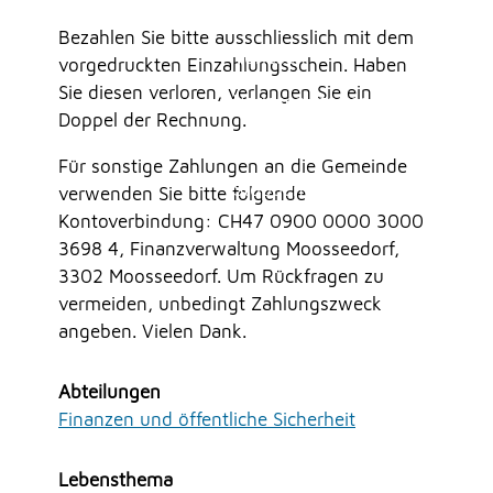
Erlauben
Stoppen
Mitarbeitende
Bezahlen Sie bitte ausschliesslich mit dem
Onlineschalter
Vorlesen
vorgedruckten Einzahlungsschein. Haben
Online-Shop (Abfallmarken, Mehrfahrtenkarten,
Sie diesen verloren, verlangen Sie ein
etc.)
Vorlesen starten
Doppel der Rechnung.
Reglemente und Verordungen
Vorlesen pausieren
Reglemente Burgergemeinde Moosseedorf
Für sonstige Zahlungen an die Gemeinde
Reservation Räume BeMo 2025
Stoppen
verwenden Sie bitte folgende
Reservation Räume Schulanlage Staffel
Kontoverbindung: CH47 0900 0000 3000
3698 4, Finanzverwaltung Moosseedorf,
UMWELT
3302 Moosseedorf. Um Rückfragen zu
vermeiden, unbedingt Zahlungszweck
angeben. Vielen Dank.
FREIZEIT
Abteilungen
Finanzen und öffentliche Sicherheit
GEWERBE
Lebensthema