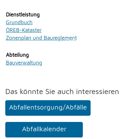
Persönliches
Erlauben
Stoppen
Praktisches
Dienstleistung
Vorlesen
Sicherheit
Grundbuch
Soziales
Vorlesen starten
ÖREB-Kataster
Staat und Recht
Zonenplan und Baureglement
Vorlesen pausieren
Umwelt und Bauen
Verwaltung
Stoppen
Abteilung
Bauverwaltung
UMWELT
Das könnte Sie auch interessieren
FREIZEIT
Abfallentsorgung/Abfälle
GEWERBE
Abfallkalender
NOTFALL