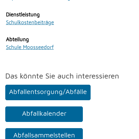
Persönliches
Erlauben
Stoppen
Praktisches
Dienstleistung
Vorlesen
Sicherheit
Schulkostenbeiträge
Soziales
Vorlesen starten
Staat und Recht
Abteilung
Vorlesen pausieren
Umwelt und Bauen
Schule Moosseedorf
Verwaltung
Stoppen
UMWELT
Das könnte Sie auch interessieren
Abfallentsorgung/Abfälle
FREIZEIT
Abfallkalender
GEWERBE
Abfallsammelstellen
NOTFALL