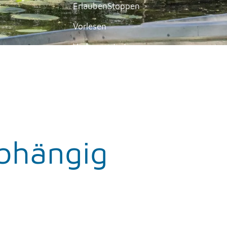
Erlauben
Stoppen
Vorlesen
Vorlesen starten
Vorlesen pausieren
Stoppen
bhängig