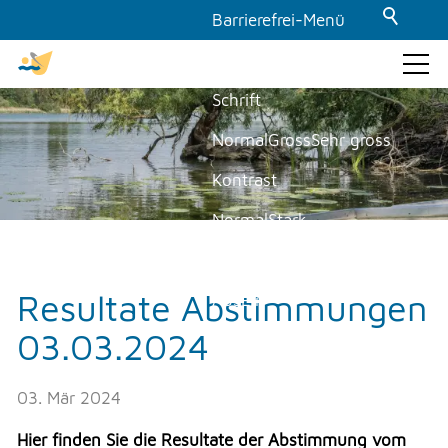
Barrierefrei-Menü
Powered by Weblication® CMS
Schrift
GEMEINDE & POLITIK
Normal
Gross
Sehr gross
Kontrast
Gemeinde
Politik
Normal
Stark
Aktuelles
Dunkelmodus
am moossee
Resultate Abstimmungen
Aus
Ein
Baustellenwebcam Staffel 4
03.03.2024
Bilder
Lehrstellen / Schnupperlehren
Newsmeldungen
Anzeigen
Ausblenden
Offene Stellen
03. Mär 2024
Animationen
Presseartikel
Hier finden Sie die Resultate der Abstimmung vom