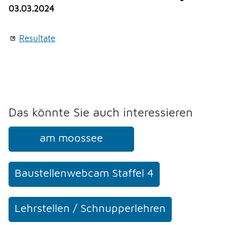
Veranstaltungen
Erlauben
Stoppen
03.03.2024
Überbauung Moosbühl
Vorlesen
Kultur
Resultate
Vorlesen starten
Soziales
Vorlesen pausieren
Soziales
Stoppen
THEMEN & VERWALTUNG
Das könnte Sie auch interessieren
UMWELT
am moossee
FREIZEIT
Baustellenwebcam Staffel 4
GEWERBE
Lehrstellen / Schnupperlehren