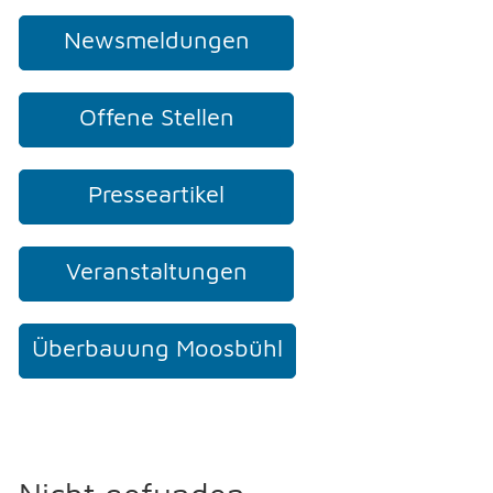
Newsmeldungen
NOTFALL
Offene Stellen
TELEFON
Presseartikel
KONTAKT
Veranstaltungen
DRUCKEN
Überbauung Moosbühl
LOGIN