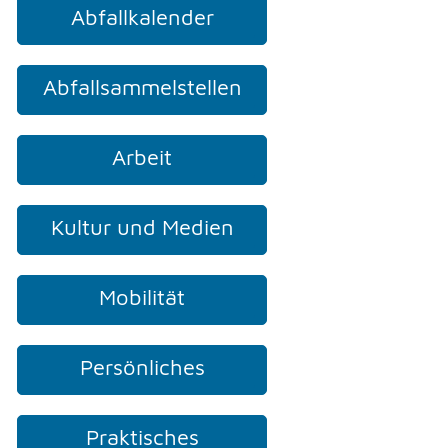
Abfallkalender
TELEFON
Abfallsammelstellen
KONTAKT
Arbeit
DRUCKEN
Kultur und Medien
Mobilität
LOGIN
Persönliches
Praktisches