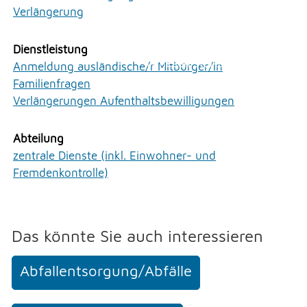
Persönliches
Erlauben
Stoppen
Verlängerung
Praktisches
Vorlesen
Sicherheit
Dienstleistung
Soziales
Vorlesen starten
Anmeldung ausländische/r Mitbürger/in
Staat und Recht
Familienfragen
Vorlesen pausieren
Umwelt und Bauen
Verlängerungen Aufenthaltsbewilligungen
Verwaltung
Stoppen
Abteilung
UMWELT
zentrale Dienste (inkl. Einwohner- und
Fremdenkontrolle)
FREIZEIT
Das könnte Sie auch interessieren
GEWERBE
Abfallentsorgung/Abfälle
NOTFALL