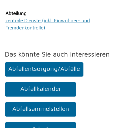
Persönliches
Erlauben
Stoppen
Praktisches
Abteilung
Vorlesen
Sicherheit
zentrale Dienste (inkl. Einwohner- und
Soziales
Vorlesen starten
Fremdenkontrolle)
Staat und Recht
Vorlesen pausieren
Umwelt und Bauen
Verwaltung
Stoppen
Das könnte Sie auch interessieren
UMWELT
Abfallentsorgung/Abfälle
FREIZEIT
Abfallkalender
GEWERBE
Abfallsammelstellen
NOTFALL