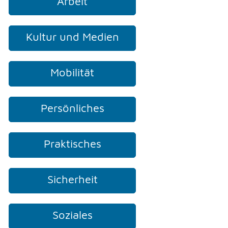
Arbeit
Kultur und Medien
TELEFON
Mobilität
KONTAKT
Persönliches
DRUCKEN
Praktisches
LOGIN
Sicherheit
Soziales