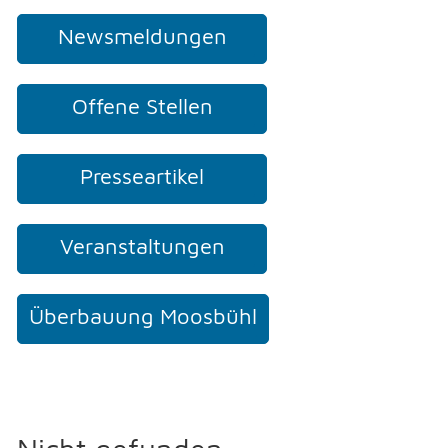
Newsmeldungen
NOTFALL
Offene Stellen
TELEFON
Presseartikel
KONTAKT
Veranstaltungen
DRUCKEN
Überbauung Moosbühl
LOGIN