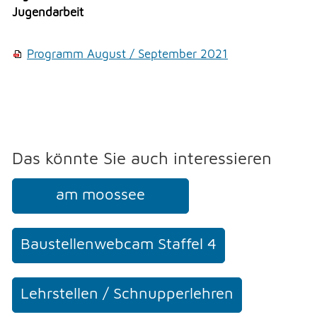
Veranstaltungen
Erlauben
Stoppen
Jugendarbeit
Überbauung Moosbühl
Vorlesen
Kultur
Programm August / September 2021
Vorlesen starten
Soziales
Vorlesen pausieren
Soziales
Stoppen
THEMEN & VERWALTUNG
Das könnte Sie auch interessieren
UMWELT
am moossee
FREIZEIT
Baustellenwebcam Staffel 4
GEWERBE
Lehrstellen / Schnupperlehren