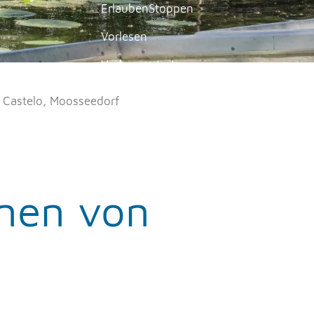
Erlauben
Stoppen
Vorlesen
Vorlesen starten
Vorlesen pausieren
 Castelo, Moosseedorf
Stoppen
nen von