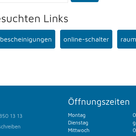
esuchten Links
bescheinigungen
online-schalter
raum
Öffnungszeiten
Montag
0
850 13 13
Dienstag
g
schreiben
Mittwoch
0