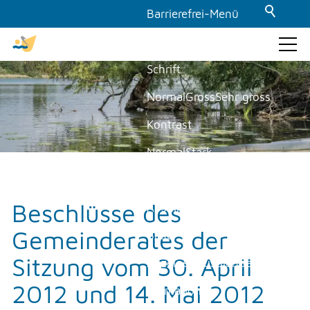
Barrierefrei-Menü
Powered by Weblication® CMS
Schrift
GEMEINDE & POLITIK
Normal
Gross
Sehr gross
Kontrast
THEMEN & VERWALTUNG
Normal
Stark
Dunkelmodus
UMWELT
Beschlüsse des
Aus
Ein
Gemeinderates der
Bilder
FREIZEIT
Sitzung vom 30. April
Anzeigen
Ausblenden
2012 und 14. Mai 2012
GEWERBE
Animationen