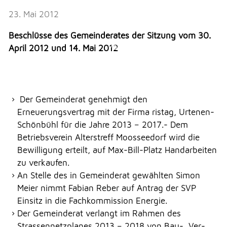
Erlauben
Stoppen
23. Mai 2012
NOTFALL
Vorlesen
Beschlüsse des Gemeinderates der Sitzung vom 30.
Vorlesen starten
April 2012 und 14. Mai 2012
TELEFON
Vorlesen pausieren
Stoppen
Der Gemeinderat genehmigt den
KONTAKT
Erneuerungsvertrag mit der Firma ristag, Urtenen-
Schönbühl für die Jahre 2013 – 2017.- Dem
Betriebsverein Alterstreff Moosseedorf wird die
DRUCKEN
Bewilligung erteilt, auf Max-Bill-Platz Handarbeiten
zu verkaufen.
An Stelle des in Gemeinderat gewählten Simon
LOGIN
Meier nimmt Fabian Reber auf Antrag der SVP
Einsitz in die Fachkommission Energie.
Der Gemeinderat verlangt im Rahmen des
Strassennetzplanes 2013 – 2018 von Bau-, Ver-