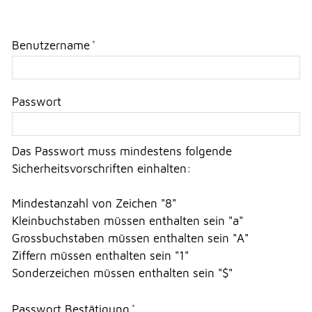
Erlauben
Stoppen
NOTFALL
Vorlesen
Benutzername
*
Vorlesen starten
TELEFON
Vorlesen pausieren
Passwort
Stoppen
KONTAKT
Das Passwort muss mindestens folgende
Sicherheitsvorschriften einhalten:
DRUCKEN
Mindestanzahl von Zeichen "8"
Kleinbuchstaben müssen enthalten sein "a"
Grossbuchstaben müssen enthalten sein "A"
LOGIN
Ziffern müssen enthalten sein "1"
Sonderzeichen müssen enthalten sein "$"
Passwort Bestätigung
*